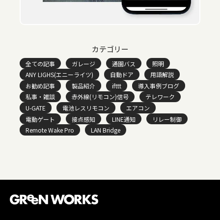
カテゴリー
全ての記事
ガレージ
通園バス
照明
ANY LIGHS(エニーライツ)
自動ドア
用語解説
お勧め記事
製品紹介
ifttt
導入事例ブログ
私事・雑談
赤外線(リモコン)信号
テレワーク
U-GATE
電池レスリモコン
エアコン
電動ゲート
接点感知
LINE通知
リレー制御
Remote Wake Pro
LAN Bridge