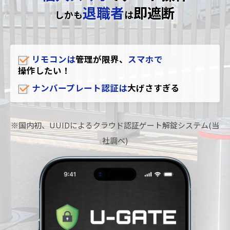
退職者
即遮断
しかも
は
リモコンは
管理が限界、
スマホで
操作したい！
ナンバープレート認証は
大げさすぎる
※国内初、UUIDによるクラウド認証ゲート解錠システム(当
社調べ)