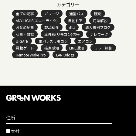
カテゴリー
全ての記事
ガレージ
通園バス
照明
ANY LIGHS(エニーライツ)
自動ドア
用語解説
お勧め記事
製品紹介
ifttt
導入事例ブログ
私事・雑談
赤外線(リモコン)信号
テレワーク
U-GATE
電池レスリモコン
エアコン
電動ゲート
接点感知
LINE通知
リレー制御
Remote Wake Pro
LAN Bridge
住所
■本社