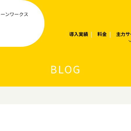
リーンワークス
導入実績
料金
主力サ
BLOG
覧