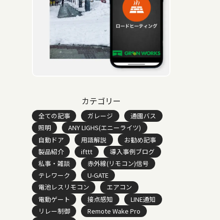
カテゴリー
全ての記事
ガレージ
通園バス
照明
ANY LIGHS(エニーライツ)
自動ドア
用語解説
お勧め記事
製品紹介
ifttt
導入事例ブログ
私事・雑談
赤外線(リモコン)信号
テレワーク
U-GATE
電池レスリモコン
エアコン
電動ゲート
接点感知
LINE通知
リレー制御
Remote Wake Pro