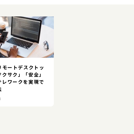
とリモートデスクトッ
サクサク」「安全」
テレワークを実現で
法
8