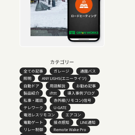
カテゴリー
全ての記事
ガレージ
通園バス
照明
ANY LIGHS(エニーライツ)
自動ドア
用語解説
お勧め記事
製品紹介
ifttt
導入事例ブログ
私事・雑談
赤外線(リモコン)信号
テレワーク
U-GATE
電池レスリモコン
エアコン
電動ゲート
接点感知
LINE通知
リレー制御
Remote Wake Pro