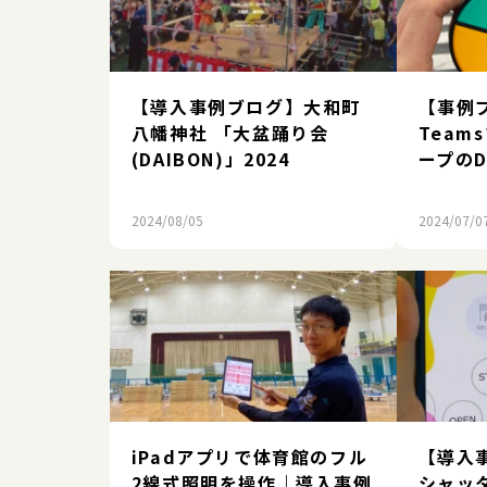
【導入事例ブログ】大和町
【事例
八幡神社 「大盆踊り会
Team
(DAIBON)」2024
ープのD
2024/08/05
2024/07/0
iPadアプリで体育館のフル
【導入
2線式照明を操作｜導入事例
シャッ