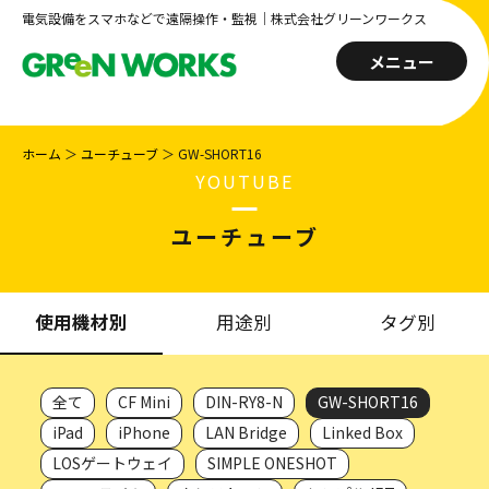
電気設備をスマホなどで遠隔操作・監視｜株式会社グリーンワークス
メニュー
ホーム
＞
ユーチューブ
＞
GW-SHORT16
YOUTUBE
ユーチューブ
使用機材別
用途別
タグ別
全て
CF Mini
DIN-RY8-N
GW-SHORT16
iPad
iPhone
LAN Bridge
Linked Box
LOSゲートウェイ
SIMPLE ONESHOT