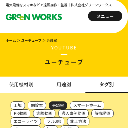
電気設備をスマホなどで遠隔操作・監視｜株式会社グリーンワークス
メニュー
ホーム
＞
ユーチューブ
＞
会議室
YOUTUBE
ユーチューブ
使用機材別
用途別
タグ別
工場
開錠君
会議室
スマートホーム
PR動画
実験動画
導入事例動画
解説動画
エコーライツ
フル2線
施工方法