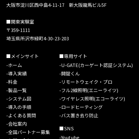
大阪市淀川区西中島4-11-17 新大阪龍馬ビル5F
■関東実験室
〒359-1111
埼玉県所沢市緑町4-30-23-203
■メインサイト
■専用サイト
-ホーム
-U-GATE(カーゲート認証システム)
-導入実績
-開錠くん
-料金
-リモートウェイク・プロ
-製品一覧
-フル2線照明(エニーライツ)
-システム図
-ワイヤレス照明(エコーライツ)
-導入の手順
-ロードヒーティング
-よくある質問
-バス置き去り防止
-会社案内
■SNS
-全国パートナー募集
-Youtube