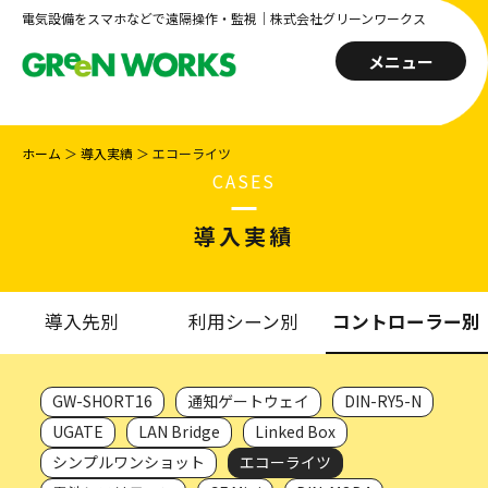
電気設備をスマホなどで遠隔操作・監視｜株式会社グリーンワークス
メニュー
ホーム
＞
導入実績
＞
エコーライツ
CASES
導入実績
導入先別
利用シーン別
コントローラー別
GW-SHORT16
通知ゲートウェイ
DIN-RY5-N
UGATE
LAN Bridge
Linked Box
シンプルワンショット
エコーライツ