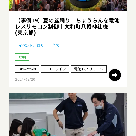
【事例19】夏の盆踊り！ちょうちんを電池
レスリモコン制御
｜大和町八幡神社様
(東京都)
イベント／祭り
全て
照明
DIN-RY5-N
エコーライツ
電池レスリモコン
➡
2024/07/20