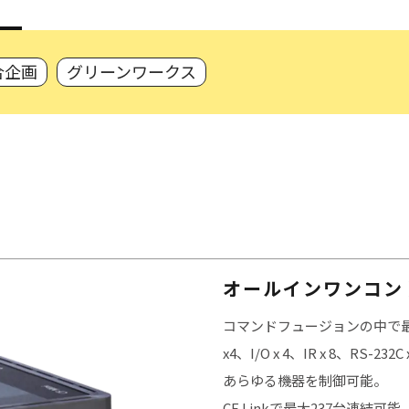
合企画
グリーンワークス
オールインワンコン
コマンドフュージョンの中で
x4、I/O x 4、IR x 8、RS-232
あらゆる機器を制御可能。
CF Linkで最大237台連結可能