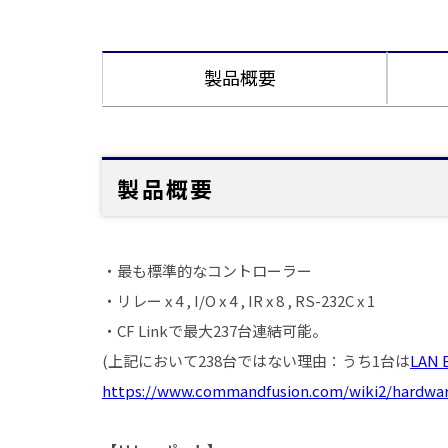
製品概要
製品概要
・最も標準的なコントローラー
・リレー x 4 , I/O x 4 , IR x 8 , RS-232C x 1
・CF Linkで最大237台連結可能。
(上記において238台ではない理由：うち1台は
LAN 
https://www.commandfusion.com/wiki2/hardware/