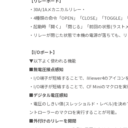
【リレーポート】
・30A/1Aメカニカルリレー・
・4種類の命令「OPEN」「CLOSE」「TOGGL
・起動時「開く」「閉じる」「前回の状態(ラスト
・リレーが閉じた状態で本機の電源が落ちても、リ
【I/Oポート】
▼以下よく使われる機能
■無電圧接点感知
・I/O端子が短絡することで、iViewer4のアイ
・I/O端子が短絡することで、CF Miniのマクロ
■デジタル電圧感知
・電圧のしきい値(スレッショルド・レベル)を決め
ントローラーのマクロを実行することが可能。
■外付けのリレーを開閉