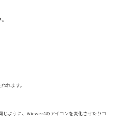
単。
使われます。
ように、iViewer4のアイコンを変化させたりコ