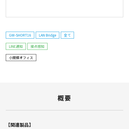
GW-SHORT16
LAN Bridge
全て
LINE通知
接点感知
小規模オフィス
概要
【関連製品】